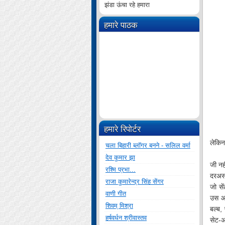
झंडा ऊंचा रहे हमारा
हमारे पाठक
हमारे रिपोर्टर
लेकिन
चला बिहारी ब्लॉगर बनने - सलिल वर्मा
देव कुमार झा
जी नही
रश्मि प्रभा...
दरअसल
राजा कुमारेन्द्र सिंह सेंगर
जो से
वाणी गीत
उस आव
शिवम् मिश्रा
बल्ब,
हर्षवर्धन श्रीवास्तव
सेट-अ