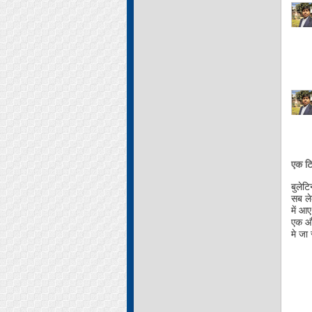
एक टिप
बुलेट
सब ले
में आ
एक और
मे जा