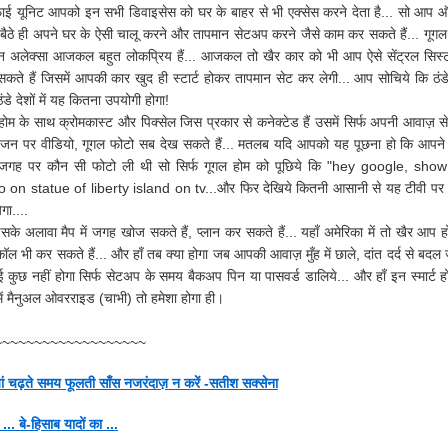
ाई यूनिट आपको इन सभी डिवाइसेस को घर के बाहर से भी एक्सेस करने देता है... सो आप
ैठे बैठे ही अपने घर के ऐसी चालू करने और तापमान सेटअप करने जैसे काम कर सकते हैं... गूगल
 अलेक्सा आजकल बहुत लोकप्रिय हैं... आजकल तो खैर कार को भी आप ऐसे सेंट्रल सिस्
कते हैं जिसमें आपकी कार खुद ही स्टार्ट होकर तापमान सेट कर लेगी... आप सोचिये कि ठं
ंडे देशों में यह कितना उपयोगी होगा!
होम के साथ क्रोमकास्ट और पिक्सेल जिस प्रकार से कनेक्टेड हैं उसमें सिर्फ अपनी आवाज़ 
िजन पर वीडियो, गूगल फोटो सब देख सकते हैं... मतलब यदि आपको यह पूछना हो कि आपने
 जगह पर कौन सी फोटो ली थी सो सिर्फ गूगल होम को पूछिये कि "hey google, sho
 on statue of liberty island on tv...और फिर देखिये कितनी आसानी से यह टीवी पर
गा....
के अलावा मैप में जगह खोज सकते हैं, प्लान कर सकते हैं... यहाँ अमेरिका में तो खैर आप ह
ॉल भी कर सकते हैं... और हाँ तब क्या होगा जब आपकी आवाज़ मुँह में छाले, दांत दर्द से बदल
ई कुछ नहीं होगा सिर्फ सेटअप के समय बैकअप पिन या पासवर्ड डालिये... और हाँ इन स्मार्ट ह
ें मैनुअल ओवरराइड (चाभी) तो हमेशा होगा ही।
~~~~~~~~~~~~~~~~~~~
ां चढ़ते समय फूलती साँस नजरंदाज़ न करें -सतीश सक्सेना
... बे-हिसाब यादों का ...