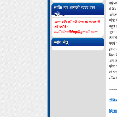
वाई-फ
ताकि हम आपकी खबर रख
में ब
सकें ...
अमेज़न
जोड़ स
अपने ब्लॉग की नयी पोस्ट की जानकारी
बहुत ठ
हमें यहाँ दें :-
गूगल 
bulletinofblog@gmail.com
टेलीव
ब्लॉग सेतु
फलां
photo
दिखाये
आप इस
फोन क
तो भा
लॉक म
~~~
सीढिय
हिसाब 