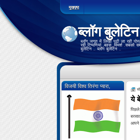
मुखपृष्ठ
ब्लॉग बुलेटिन
ब्लॉग जगत में लिखी पढी जा रही पोस्टो
रही टिप्पणियां ,बहस ,विमर्श ..सबको स
बुलेटिन ... ब्लॉग बुलेटिन ...
विजयी विश्व तिरंगा प्यारा,
स
ये 
पिछले
बरसात
आपने 