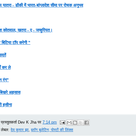
य यात्रा - डौकी में भारत-बांग्लादेश सीमा पर रोचक अनुभव
ुश कोतवाल, खतरा - ए - जम्हूरियत।
 बिटिया टॉप करेगी "
दतें
ाँ कर ले
 रंग"
बिखरे अहसास
री हसीना
प्रस्तुतकर्ता
Dev K Jha
पर
7:14 pm
लेबल:
देव कुमार झा
,
ब्‍लॉग बुलेटिन; पोस्टों की लिंक्स