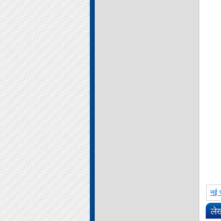
नई प
ले