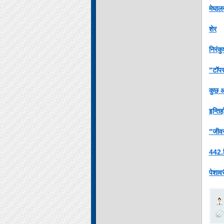
मेघाल
शेर
निरंक
"टॉपर
कुछ आ
इन्तिह
"जीवन
442.
पेशाव