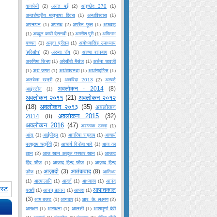
वाजपेयी
(2)
अनंत पई
(2)
अनुच्छेद 370
(1)
अन्तर्राष्ट्रीय मातृभाषा दिवस
(1)
अन्धविश्वास
(1)
अपनापन
(1)
अपराध
(2)
अप्रैल फूल
(1)
अफवाह
(1)
अब्दुल कावी देसनवी
(1)
अमरीश पुरी
(1)
अमिताभ
बच्चन
(1)
अमृता प्रीतम
(1)
अयोध्यासिंह उपाध्याय
'हरिऔध'
(2)
अरुणा रॉय
(1)
अरुणा शानबाग
(1)
अरुणिमा सिन्हा
(1)
अरेसीबो मैसेज
(1)
अर्चना चावजी
(1)
अर्थ जगत
(1)
अर्थव्यवस्था
(1)
अर्थाराइटिस
(1)
अलबेला खत्री
(2)
अलविदा 2013
(2)
अल्बर्ट
अवलोकन - 2014
(8)
आइंस्टीन
(1)
अवलोकन २०११
(21)
अवलोकन २०१२
(18)
अवलोकन २०१३
(35)
अवलोकन
अवलोकन 2015
(32)
2014
(8)
अवलोकन 2016
(47)
अशफाक उल्ला
(1)
आंसू
(1)
आईपीएल
(1)
आगरिया समुदाय
(1)
आचार्य
परशुराम चतुर्वेदी
(2)
आचार्य विनोबा भावे
(1)
आज का
ज्ञान
(2)
आज खान अब्दुल गफ्फार खान
(1)
आजाद
हिंद फौज
(1)
आजाद हिन्द फौज
(1)
आज़ाद हिन्द
आज़ादी
(3)
आतंकवाद
(8)
फ़ौज
(1)
आतिथ्य
(1)
आत्मग्लानि
(1)
आदतें
(1)
आध्यात्म
(1)
आनंद
ोस्ट
आपातकाल
बख्शी
(1)
आनन् फ़ानन
(1)
आपदा
(1)
(3)
आम बजट
(1)
आयकर
(1)
आर. के. लक्ष्मण
(2)
आरक्षण
(1)
आराधना
(1)
आलसी
(1)
आशापूर्णा देवी