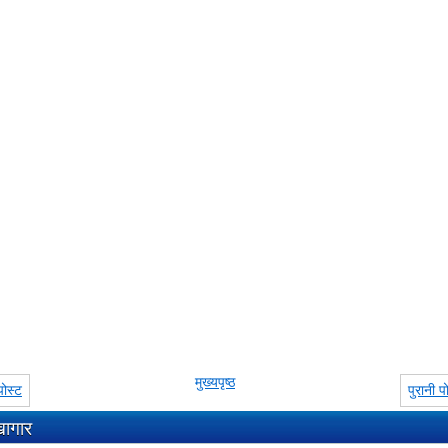
मुख्यपृष्ठ
ोस्ट
पुरानी प
खागार