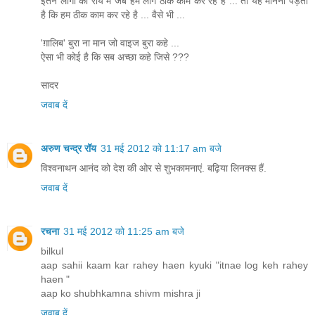
इतने लोगो की राय मे जब हम लोग ठीक काम कर रहे है ... तो यह मानना पड़ता
है कि हम ठीक काम कर रहे है ... वैसे भी ...
'ग़ालिब' बुरा ना मान जो वाइज बुरा कहे ...
ऐसा भी कोई है कि सब अच्छा कहे जिसे ???
सादर
जवाब दें
अरुण चन्द्र रॉय
31 मई 2012 को 11:17 am बजे
विश्वनाथन आनंद को देश की ओर से शुभकामनाएं. बढ़िया लिनक्स हैं.
जवाब दें
रचना
31 मई 2012 को 11:25 am बजे
bilkul
aap sahii kaam kar rahey haen kyuki "itnae log keh rahey
haen "
aap ko shubhkamna shivm mishra ji
जवाब दें