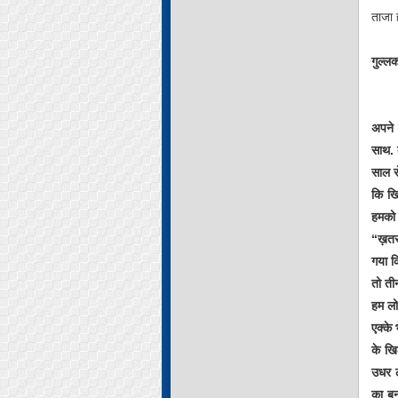
ताजा ह
गुल्ल
अपने 
साथ. 
साल स
कि खि
हमको 
“ख़तर
गया क
तो ती
हम लो
एक्के
के खि
उधर ल
का बन