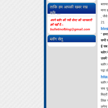
बताया 
ताकि हम आपकी खबर रख
माना 
सकें ...
, जैसे
अपने ब्लॉग की नयी पोस्ट की जानकारी
21 अ
हमें यहाँ दें :-
blo
bulletinofblog@gmail.com
"
हमर
ब्लॉग सेतु
कभी क
ई सब 
ब्लोग
उसमें
ब्लॉग
पढ़ा त
http
ब्लॉग
सच पू
मित्रो
लिंक 
लगेगा