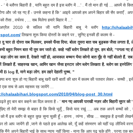
- ' ये ब्लौगर बिहारी है , यानि बहुत दम है इस ब्लॉग में ...' . मैं तो मान ही गई ... आपमें से कित
होगा और जो रह गए हैं - उनसे कहना है कि ' आइये आपको हम अपने बिहार की सैर कराएँ . अ
 को तैसा , वर्चस्व , ... सब मिलेगा हमारे बिहार में ...'
प्रैल 2010 से सलिल जी यानि बिहारी बाबू ने ब्लॉग
http://chalaabih
gspot.com/
लिखना शुरू किया दोस्तों के कहने पर , सुनिए इनकी ही कलम से -
ा दु चार ठो दोस्त सब मिलकर, हमको फँसा दिया. बोला तुमरा बात सब बुड़बक जैसा लगता है, 
भी बहुत निमन बात भी तुम कर जाते हो. काहे नहीं ब्लोग लिखते हो तुम. हम बोले, “पगला गए ह
बड़ा लोग का काम है. देखते नहीं हो, आजकल बच्चन भैया कोनो बात मुँह से नहीं बोलते हैं. सब
 में लिखते हैं. साहरुख खान, आमिर खान जैसा इस्टार लोग ब्लोग लिखता है. ब्लोग का इस्पेलिंग 
 भी B log है, माने बड़ा लोग. हम ठहरे देहाती भुच्च. "
 क्या बना शुरू हो गए बिहारी बाबू खरी खरी बातों की धार में कलम की पतवार लेकर - सच्ची , इसे
ो एक सच से आप महरूम रह जायेंगे ...
://chalaabihari.blogspot.
com/2010/04/blog-post_30.html
 पढ़ते हुए बार बार कहने का दिल करता है - '
मान गए आपकी पारखी नज़र और बिहारी सुपर को '
छिए तो मेरी समझ से बाहर है कि किसे भूलूँ , किसे याद रखूं .... अब तक अपने बच्चों को ,
ं को मैं इस ब्लॉग से बहुत कुछ सुना चुकी हूँ - हास्य , व्यंग्य , सीख ... सबकुछ है इनकी लेखनी 
पर तो आप जायेंगे ही ,जाने से पहले इस आलेख को, यूँ कहें संस्मरण को यहीं पढ़ लीजिये वरना
 कि मैंने अपने बिहारी भाई के साथ न्याय नहीं किया - माना कि आप पढ़ चुके होंगे , परन्तु एक ब