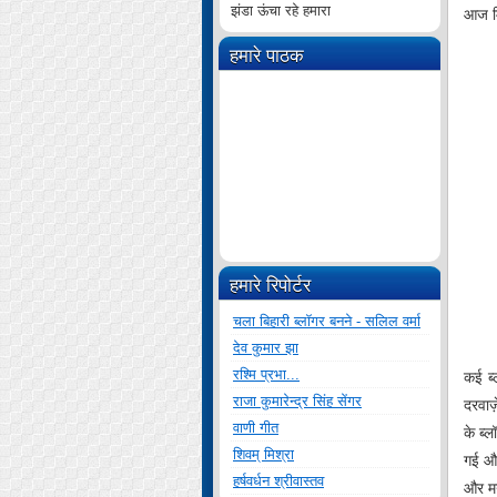
झंडा ऊंचा रहे हमारा
आज म
हमारे पाठक
हमारे रिपोर्टर
चला बिहारी ब्लॉगर बनने - सलिल वर्मा
देव कुमार झा
रश्मि प्रभा...
कई ब्
राजा कुमारेन्द्र सिंह सेंगर
दरवाज़
वाणी गीत
के ब्
शिवम् मिश्रा
गई और
हर्षवर्धन श्रीवास्तव
और मन