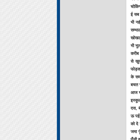
चोकिंग
ई सब 
भी नह
सम्भा
खोखला
भी भु
करीब 
से खु
फोड़क
के सम
बचत स
आज भी
इस्कू
दस, ब
ऊ पईस
को दे
जमा प
पूँजी