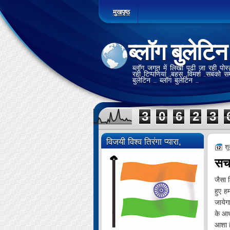
मुखपृष्ठ
ब्लॉग बुलेटिन
ब्लॉग जगत में लिखी पढी जा रही पोस्टो
रही टिप्पणियां ,बहस ,विमर्श ..सबको स
बुलेटिन ... ब्लॉग बुलेटिन ...
3
0
6
2
3
विजयी विश्व तिरंगा प्यारा,
श
सच 
जैसा 
हुए ह
जायेग
के आध
आशा ह