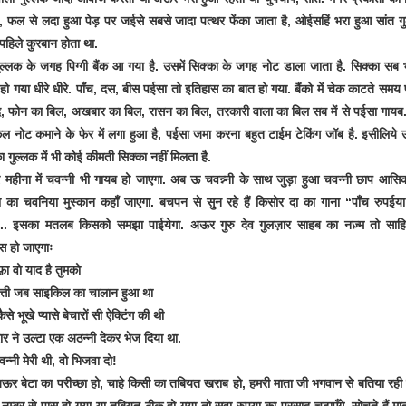
े, फल से लदा हुआ पेड़ पर जईसे सबसे जादा पत्थर फेंका जाता है, ओईसहिं भरा हुआ सांत ग
पहिले कुरबान होता था.
ल्लक के जगह पिग्गी बैंक आ गया है. उसमें सिक्का के जगह नोट डाला जाता है. सिक्का सब 
ो गया धीरे धीरे. पाँच, दस, बीस पईसा तो इतिहास का बात हो गया. बैंको में चेक काटते समय
, फोन का बिल, अखबार का बिल, रासन का बिल, तरकारी वाला का बिल सब में से पईसा गायब
नोट कमाने के फेर में लगा हुआ है, पईसा जमा करना बहुत टाईम टेकिंग जॉब है. इसीलिये
ा गुल्लक में भी कोई कीमती सिक्का नहीं मिलता है.
र महीना में चवन्नी भी गायब हो जाएगा. अब ऊ चवन्न्नी के साथ जुड़ा हुआ चवन्नी छाप आसि
ा का चवनिया मुस्कान कहाँ जाएगा. बचपन से सुन रहे हैं किसोर दा का गाना “पाँच रुपईया
. इसका मतलब किसको समझा पाईयेगा. अऊर गुरु देव गुलज़ार साहब का नज़्म तो साहित
स हो जाएगाः
़ा वो याद है तुमको
त्ती जब साइकिल का चालान हुआ था
ैसे भूखे प्यासे बेचारों सी ऐक्टिंग की थी
र ने उल्टा एक अठन्नी देकर भेज दिया था.
न्नी मेरी थी, वो भिजवा दो!
अऊर बेटा का परीच्छा हो, चाहे किसी का तबियत खराब हो, हमरी माता जी भगवान से बतिया रही ह
 नम्बर से पास हो गया या तबियत ठीक हो गया तो सवा रुपया का परसाद चढ़ाएँगे. सोचते हैं मा