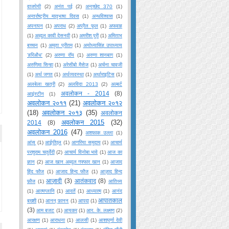
वाजपेयी
(2)
अनंत पई
(2)
अनुच्छेद 370
(1)
अन्तर्राष्ट्रीय मातृभाषा दिवस
(1)
अन्धविश्वास
(1)
अपनापन
(1)
अपराध
(2)
अप्रैल फूल
(1)
अफवाह
(1)
अब्दुल कावी देसनवी
(1)
अमरीश पुरी
(1)
अमिताभ
बच्चन
(1)
अमृता प्रीतम
(1)
अयोध्यासिंह उपाध्याय
'हरिऔध'
(2)
अरुणा रॉय
(1)
अरुणा शानबाग
(1)
अरुणिमा सिन्हा
(1)
अरेसीबो मैसेज
(1)
अर्चना चावजी
(1)
अर्थ जगत
(1)
अर्थव्यवस्था
(1)
अर्थाराइटिस
(1)
अलबेला खत्री
(2)
अलविदा 2013
(2)
अल्बर्ट
अवलोकन - 2014
(8)
आइंस्टीन
(1)
अवलोकन २०११
(21)
अवलोकन २०१२
(18)
अवलोकन २०१३
(35)
अवलोकन
अवलोकन 2015
(32)
2014
(8)
अवलोकन 2016
(47)
अशफाक उल्ला
(1)
आंसू
(1)
आईपीएल
(1)
आगरिया समुदाय
(1)
आचार्य
परशुराम चतुर्वेदी
(2)
आचार्य विनोबा भावे
(1)
आज का
ज्ञान
(2)
आज खान अब्दुल गफ्फार खान
(1)
आजाद
हिंद फौज
(1)
आजाद हिन्द फौज
(1)
आज़ाद हिन्द
आज़ादी
(3)
आतंकवाद
(8)
फ़ौज
(1)
आतिथ्य
(1)
आत्मग्लानि
(1)
आदतें
(1)
आध्यात्म
(1)
आनंद
आपातकाल
बख्शी
(1)
आनन् फ़ानन
(1)
आपदा
(1)
(3)
आम बजट
(1)
आयकर
(1)
आर. के. लक्ष्मण
(2)
आरक्षण
(1)
आराधना
(1)
आलसी
(1)
आशापूर्णा देवी