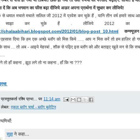
ा दें कि अब भगवान का फीस बढ़ा दीजिये अऊर अपना प्रार्थना में सुधार कर लीजिये!
से धमाल मचाते मचाते सलिल जी 2012 में प्रवेश कर चुके हैं , यानि तीन वर्ष हमारे साथ 
 साझा कर चुके हैं . लीजिये 2012 का लि
://chalaabihari.blogspot.com/2012/01/blog-post_10.html
कन्फ्यूज़न
एहसास दिया कि हम एक अच्छे ब्लॉग को मिस किये ..... आप न मिस करें तो हम हाज़िर हो 
 के साथ ... तो अब - आइये मेहरबां , शौक से पढ़िए इस ब्लॉग को और बताइए खुले मन से कि सच
....
े तो हाँ कहना , झूठ लगे तो ना कहना , हाँ कि ना ???
प्रभा
प्रस्तुतकर्ता
रश्मि प्रभा...
पर
11:14 am
लेबल:
एकल ब्लॉग चर्चा - ब्लॉग बुलेटिन
्पणियाँ:
सुज्ञ
ने कहा…