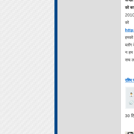
को बत
2010 
को
http
हमको 
ब्लॉग
न हम 
सच लग
रश्मि 
30 टिप