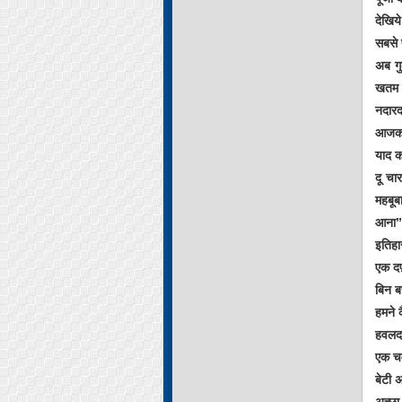
देखिय
सबसे 
अब गु
खतम ह
नदारद
आजकल 
याद क
दू चा
महबूब
आना”.
इतिहा
एक दफ
बिन ब
हमने क
हवलदा
एक चव
बेटी 
अच्छा