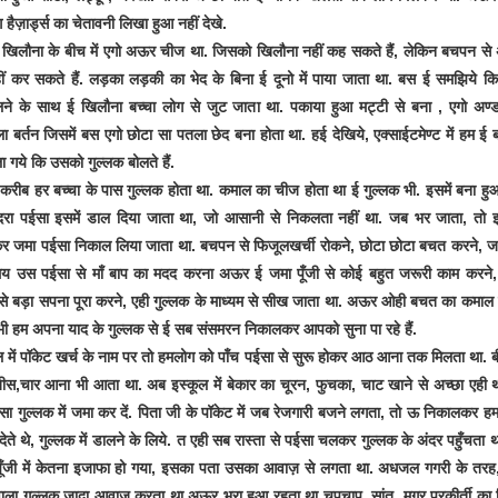
 हैज़ार्ड्स का चेतावनी लिखा हुआ नहीं देखे.
खिलौना के बीच में एगो अऊर चीज था. जिसको खिलौना नहीं कह सकते हैं, लेकिन बचपन स
ीं कर सकते हैं. लड़का लड़की का भेद के बिना ई दूनो में पाया जाता था. बस ई समझिये क
लने के साथ ई खिलौना बच्चा लोग से जुट जाता था. पकाया हुआ मट्टी से बना , एगो अण्
 बर्तन जिसमें बस एगो छोटा सा पतला छेद बना होता था. हई देखिये, एक्साईटमेण्ट में हम ई 
ला गये कि उसको गुल्लक बोलते हैं.
करीब हर बच्चा के पास गुल्लक होता था. कमाल का चीज होता था ई गुल्लक भी. इसमें बना हु
दरा पईसा इसमें डाल दिया जाता था, जो आसानी से निकलता नहीं था. जब भर जाता, तो
र जमा पईसा निकाल लिया जाता था. बचपन से फिजूलखर्ची रोकने, छोटा छोटा बचत करने, 
य उस पईसा से माँ बाप का मदद करना अऊर ई जमा पूँजी से कोई बहुत जरूरी काम करने,
े बड़ा सपना पूरा करने, एही गुल्लक के माध्यम से सीख जाता था. अऊर ओही बचत का कमाल 
 हम अपना याद के गुल्लक से ई सब संसमरन निकालकर आपको सुना पा रहे हैं.
ल में पॉकेट खर्च के नाम पर तो हमलोग को पाँच पईसा से सुरू होकर आठ आना तक मिलता था. बी
ीस,चार आना भी आता था. अब इस्कूल में बेकार का चूरन, फुचका, चाट खाने से अच्छा एही 
ा गुल्लक में जमा कर दें. पिता जी के पॉकेट में जब रेजगारी बजने लगता, तो ऊ निकालकर ह
 देते थे, गुल्लक में डालने के लिये. त एही सब रास्ता से पईसा चलकर गुल्लक के अंदर पहुँचता 
ूँजी में केतना इजाफा हो गया, इसका पता उसका आवाज़ से लगता था. अधजल गगरी के तर
 वाला गुल्लक जादा आवाज करता था अऊर भरा हुआ रहता था चुपचाप, सांत. मगर प्रकीर्ती का