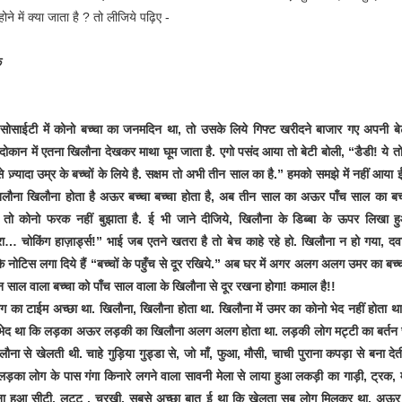
ोने में क्या जाता है ? तो लीजिये पढ़िए -
क
सोसाईटी में कोनो बच्चा का जनमदिन था, तो उसके लिये गिफ्ट खरीदने बाजार गए अपनी बे
दोकान में एतना खिलौना देखकर माथा घूम जाता है. एगो पसंद आया तो बेटी बोली, “डैडी! ये तो
े ज़्यादा उम्र के बच्चों के लिये है. सक्षम तो अभी तीन साल का है.” हमको समझे में नहीं आया 
लौना खिलौना होता है अऊर बच्चा बच्चा होता है, अब तीन साल का अऊर पाँच साल का बच्च
तो कोनो फरक नहीं बुझाता है. ई भी जाने दीजिये, खिलौना के डिब्बा के ऊपर लिखा ह
ा… चोकिंग हाज़ार्ड्स!” भाई जब एतने खतरा है तो बेच काहे रहे हो. खिलौना न हो गया, दव
ि नोटिस लगा दिये हैं “बच्चों के पहुँच से दूर रखिये.” अब घर में अगर अलग अलग उमर का बच्च
न साल वाला बच्चा को पाँच साल वाला के खिलौना से दूर रखना होगा! कमाल है!!
ग का टाईम अच्छा था. खिलौना, खिलौना होता था. खिलौना में उमर का कोनो भेद नहीं होता थ
 भेद था कि लड़का अऊर लड़की का खिलौना अलग अलग होता था. लड़की लोग मट्टी का बर्तन
लौना से खेलती थी. चाहे गुड़िया गुड्डा से, जो माँ, फुआ, मौसी, चाची पुराना कपड़ा से बना देती
ड़का लोग के पास गंगा किनारे लगने वाला सावनी मेला से लाया हुआ लकड़ी का गाड़ी, ट्रक, 
ा हुआ सीटी, लट्टू , चरखी. सबसे अच्छा बात ई था कि खेलता सब लोग मिलकर था. अऊ