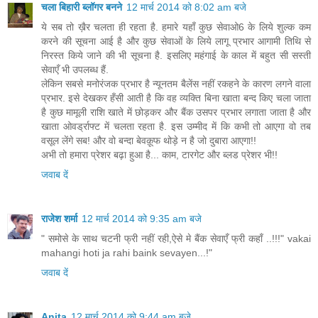
चला बिहारी ब्लॉगर बनने
12 मार्च 2014 को 8:02 am बजे
ये सब तो ख़ैर चलता ही रहता है. हमारे यहाँ कुछ सेवाओ6 के लिये शुल्क कम
करने की सूचना आई है और कुछ सेवाओं के लिये लागू प्रभार आगामी तिथि से
निरस्त किये जाने की भी सूचना है. इसलिए महंगाई के काल में बहुत सी सस्ती
सेवाएँ भी उपलब्ध हैं.
लेकिन सबसे मनोरंजक प्रभार है न्यूनतम बैलेंस नहीं रकहने के कारण लगने वाला
प्रभार. इसे देखकर हँसी आती है कि वह व्यक्ति बिना खाता बन्द किए चला जाता
है कुछ मामूली राशि खाते में छोड़कर और बैंक उसपर प्रभार लगाता जाता है और
खाता ओवर्ड्राफ्ट में चलता रहता है. इस उम्मीद में कि कभी तो आएगा वो तब
वसूल लेंगे सब! और वो बन्दा बेवक़ूफ थोड़े न है जो दुबारा आएगा!!
अभी तो हमारा प्रेशर बढ़ा हुआ है... काम, टारगेट और ब्लड प्रेशर भी!!
जवाब दें
राजेश शर्मा
12 मार्च 2014 को 9:35 am बजे
" समोसे के साथ चटनी फ्री नहीं रही,ऐसे मे बैंक सेवाएँ फ्री कहाँ ..!!!" vakai
mahangi hoti ja rahi baink sevayen...!"
जवाब दें
Anita
12 मार्च 2014 को 9:44 am बजे