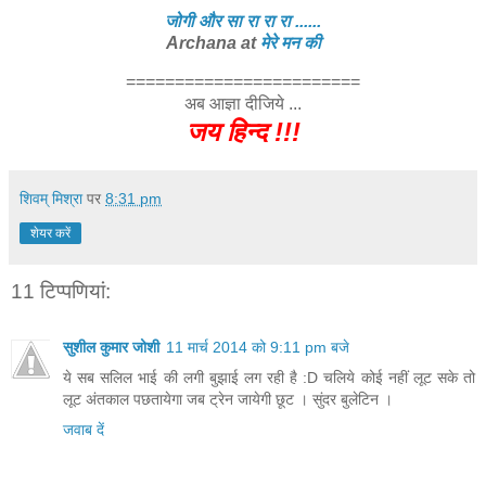
जोगी और सा रा रा रा ......
Archana at
मेरे मन की
========================
अब आज्ञा दीजिये ...
जय हिन्द !!!
शिवम् मिश्रा
पर
8:31 pm
शेयर करें
11 टिप्‍पणियां:
सुशील कुमार जोशी
11 मार्च 2014 को 9:11 pm बजे
ये सब सलिल भाई की लगी बुझाई लग रही है :D चलिये कोई नहीं लूट सके तो
लूट अंतकाल पछतायेगा जब ट्रेन जायेगी छूट । सुंदर बुलेटिन ।
जवाब दें