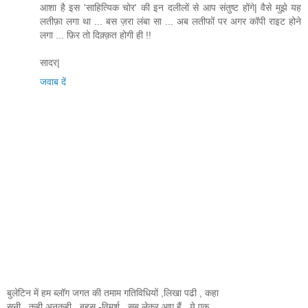
आशा है इस 'साहित्यिक चोर' की इन दलीलों से आप संतुष्ट होंगे| वैसे मुझे यह
लतीफ़ा लगा था ... बस ज़रा लंबा सा ... अब लतीफों पर अगर कॉपी राइट होने
लगा ... फ़िर तो दिक़्क़त होगी ही !!
सादर|
जवाब दें
बुलेटिन में हम ब्लॉग जगत की तमाम गतिविधियों ,लिखा पढी , कहा
सुनी , कही अनकही , बहस -विमर्श , सब लेकर आए हैं , ये एक