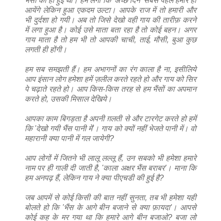
भैंसों को ही हुई थी। हमें लगा कि 'अच्छे दिन' सबसे पहले हमारे ही
आयेंगे लेकिन हुआ एकदम उल्टा। आपके राज में तो हमारी और
भी दुर्दशा हो गयी। अब तो जिसे देखो वही गाय की तारीफ़ करने
में लगा हुआ है। कोई उसे माता बता रहा है तो कोई बहन। अगर
गाय माता है तो हम भी तो आपकी चाची, ताई, मौसी, बुआ कुछ
लगती ही होंगी।
हम सब समझती हैं। हम अभागनों का रंग काला है ना, इसीलिये
आप इंसान लोग हमेशा हमें ज़लील करते रहते हो और गाय को सिर
पे चढ़ाते रहते हो। आप किस-किस तरह से हम भैंसों का अपमान
करते हो, उसकी मिसाल देखिये।
आपका काम बिगड़ता है अपनी ग़लती से और टारगेट करते हो हमें
कि 'देखो गयी भैंस पानी में'। गाय को क्यों नहीं भेजते पानी में। वो
महारानी क्या पानी में गल जायेगी?
आप लोगों में जितने भी लालू लल्लू हैं, उन सबको भी हमेशा हमारे
नाम पर ही गाली दी जाती है, 'काला अक्षर भैंस बराबर'। माना कि
हम अनपढ़ हैं, लेकिन गाय ने क्या पीएचडी की हुई है?
जब आपमें से कोई किसी की बात नहीं सुनता, तब भी हमेशा यही
बोलते हो कि 'भैंस के आगे बीन बजाने से क्या फ़ायदा'। आपसे
कोई कह के मर गया था कि हमारे आगे बीन बजाओ? बजा लो