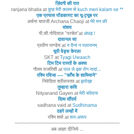
ज़िंदगी की रात
ranjana bhatia
at
कुछ मेरी कलम से kuch meri kalam se **
एक प्रयास पॉडकास्ट का यू-ट्यूब पर
अर्चना चावजी Archana Chaoji
at
मेरे मन की
संशय
पी.सी.गोदियाल "परचेत"
at
अंधड़ !
दावानल सा
प्रवीण पाण्डेय
at
न दैन्यं न पलायनम्
यूपी वेड्स केरला
SKT
at
Tyagi Uwaach
टिम टिम रास्तों के अक्स
गौतम राजरिशी
at
पाल ले इक रोग नादां...
रश्मि रविजा ---- "काँच के शामियाने"
निवेदिता श्रीवास्तव
at
झरोख़ा
तुम्हारा कवि
Nityanand Gayen
at
मेरी संवेदना
दिव्य सौंदर्य
sadhana vaid
at
Sudhinama
ठहरे लम्‍हों में
रश्मि शर्मा
at
रूप-अरूप
~~~~~~~~~~~~~~~~~~~~~~~~~~~~~~~~~~~~~~~
अब आज्ञा दीजिये ...